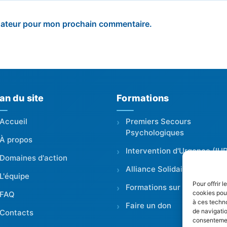
igateur pour mon prochain commentaire.
an du site
Formations
Accueil
Premiers Secours
Psychologiques
À propos
Intervention d'Urgence (IU
Domaines d'action
Alliance Solidaire
L'équipe
Pour offrir 
Formations sur mesure
cookies pour
FAQ
à ces techn
Faire un don
de navigatio
Contacts
consentement