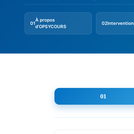
À propos
01
02
Interventio
d’OPSYCOURS
01