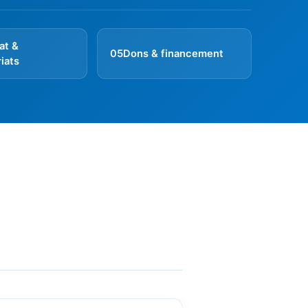
at &
05
Dons & financement
iats