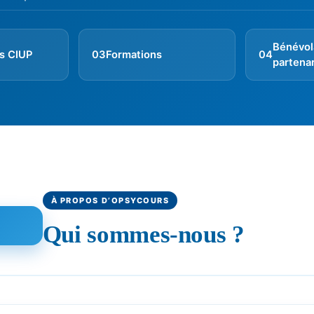
Bénévol
ns CIUP
03
Formations
04
partenar
À PROPOS D’OPSYCOURS
Qui sommes-nous ?