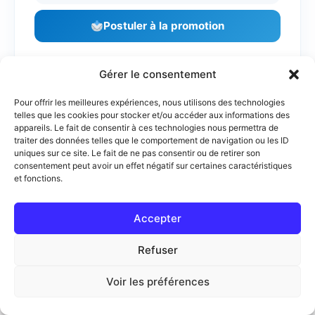
Postuler à la promotion
Gérer le consentement
LE MODÈLE SAFER
Pour offrir les meilleures expériences, nous utilisons des technologies
telles que les cookies pour stocker et/ou accéder aux informations des
S – Stabilize
: Stabiliser la situation (se
appareils. Le fait de consentir à ces technologies nous permettra de
présenter, sécuriser l’environnement)
traiter des données telles que le comportement de navigation ou les ID
uniques sur ce site. Le fait de ne pas consentir ou de retirer son
A – Acknowledge
: Reconnaître la crise
consentement peut avoir un effet négatif sur certaines caractéristiques
(valider ce que vit la personne)
et fonctions.
F – Facilitate
: Faciliter la compréhension
Accepter
(aider à mettre des mots sur l’événement)
E – Encourage
: Encourager des mécanismes
Refuser
d’adaptation efficaces
Voir les préférences
R – Refer / Restore
: Rétablir ou orienter vers
une prise en charge spécialisée