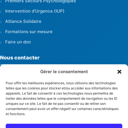
Premiers Secours Psychologiques
Intervention d'Urgence (IUP)
Alliance Solidaire
Formations sur mesure
Faire un don
Nous contacter
Gérer le consentement
Bureau central Maroua
Marché Abattoir, Maroua
Pour offrir les meilleures expériences, nous utilisons des technologies
Extrême-Nord, Cameroun
telles que les cookies pour stocker et/ou accéder aux informations des
appareils. Le fait de consentir à ces technologies nous permettra de
Téléphone
traiter des données telles que le comportement de navigation ou les ID
+237 655 069 116
uniques sur ce site. Le fait de ne pas consentir ou de retirer son
consentement peut avoir un effet négatif sur certaines caractéristiques
+237 661 581 879
et fonctions.
Email