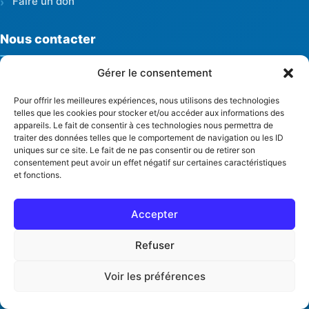
Faire un don
Nous contacter
Gérer le consentement
Bureau central Maroua
Marché Abattoir, Maroua
Pour offrir les meilleures expériences, nous utilisons des technologies
Extrême-Nord, Cameroun
telles que les cookies pour stocker et/ou accéder aux informations des
appareils. Le fait de consentir à ces technologies nous permettra de
Téléphone
traiter des données telles que le comportement de navigation ou les ID
+237 655 069 116
uniques sur ce site. Le fait de ne pas consentir ou de retirer son
consentement peut avoir un effet négatif sur certaines caractéristiques
+237 661 581 879
et fonctions.
Email
Accepter
contact@opsycours.org
Refuser
Mentions légales
FAQ
© 2026 OPSYCOURS, Tous droits réservés
·
·
Voir les préférences
Récépissé n° 001/RDDA/K44/SASC du 25 janvier 2021 — Préfecture du
Mayo-Sava